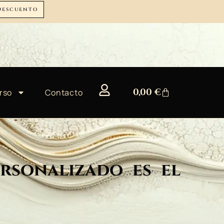
Descuento
0,00
€
rso
Contacto
rsonalizado es el