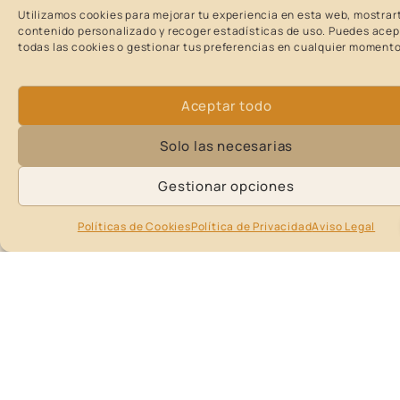
producción en masa.
Utilizamos cookies para mejorar tu experiencia en esta web, mostrar
contenido personalizado y recoger estadísticas de uso. Puedes acep
todas las cookies o gestionar tus preferencias en cualquier momento
Aceptar todo
Solo las necesarias
Gestionar opciones
Políticas de Cookies
Política de Privacidad
Aviso Legal
Certificado e Historia de la obra
Documentos exclusivos que acompañan y
dan valor a la obra.