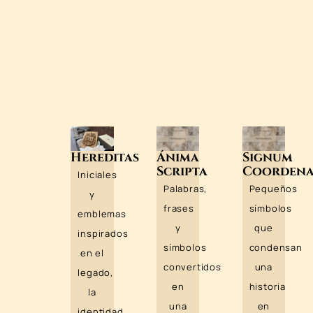
Hereditas
Ánima
Signum
Scripta
Coordena
Iniciales
Palabras,
Pequeños
y
frases
símbolos
emblemas
y
que
inspirados
símbolos
condensan
en el
convertidos
una
legado,
en
historia
la
una
en
identidad