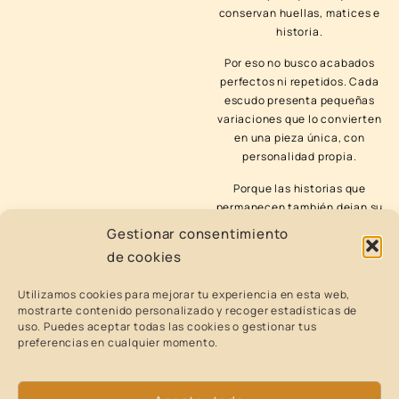
conservan huellas, matices e
historia.
Por eso no busco acabados
perfectos ni repetidos. Cada
escudo presenta pequeñas
variaciones que lo convierten
en una pieza única, con
personalidad propia.
Porque las historias que
permanecen también dejan su
huella.
Gestionar consentimiento
de cookies
Utilizamos cookies para mejorar tu experiencia en esta web,
mostrarte contenido personalizado y recoger estadísticas de
El alma detrás de cada pieza
uso. Puedes aceptar todas las cookies o gestionar tus
preferencias en cualquier momento.