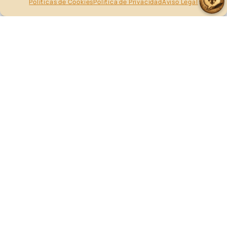
Políticas de Cookies
Política de Privacidad
Aviso Legal
x
Asistente tienda
Renatum – Símbolo de Renacer
500,00
€
IVA incl.
Añadir al carrito
PIEZA ÚNICA