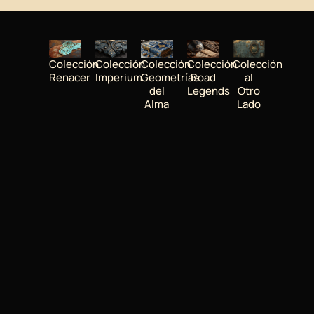
Colección
Colección
Colección
Colección
Colección
Renacer
Imperium
Geometrías
Road
al
del
Legends
Otro
Alma
Lado